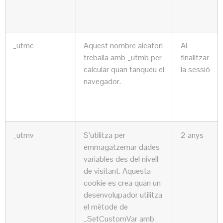
_utmc
Aquest nombre aleatori
Al
treballa amb _utmb per
finalitzar
calcular quan tanqueu el
la sessió
navegador.
_utmv
S’utilitza per
2 anys
emmagatzemar dades
variables des del nivell
de visitant. Aquesta
cookie es crea quan un
desenvolupador utilitza
el mètode de
_SetCustomVar amb