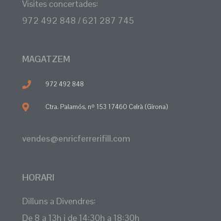
Visites concertades:
972 492 848 / 621 287 745
MAGATZEM
972 492 848
Ctra. Palamós, nº 153 17460 Celrà (Girona)
vendes@enricferrerifill.com
HORARI
Dilluns a Divendres:
De 8 a 13h i de 14:30h a 18:30h