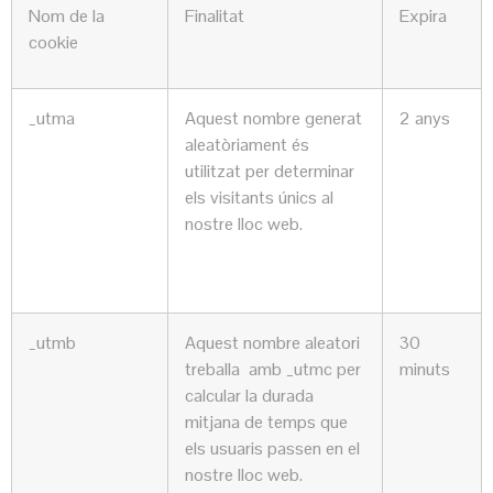
Nom de la
Finalitat
Expira
cookie
_utma
Aquest nombre generat
2 anys
aleatòriament és
utilitzat per determinar
els visitants únics al
nostre lloc web.
_utmb
Aquest nombre aleatori
30
treballa amb _utmc per
minuts
calcular la durada
mitjana de temps que
els usuaris passen en el
nostre lloc web.