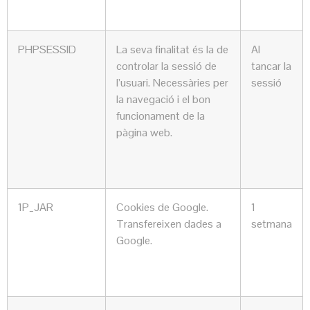
PHPSESSID
La seva finalitat és la de
Al
controlar la sessió de
tancar la
l’usuari. Necessàries per
sessió
la navegació i el bon
funcionament de la
pàgina web.
1P_JAR
Cookies de Google.
1
Transfereixen dades a
setmana
Google.