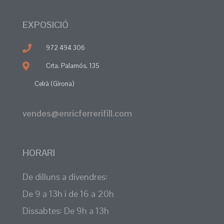
EXPOSICIÓ
972 494 306
Crta. Palamós, 135
Celrà (Girona)
vendes@enricferrerifill.com
HORARI
De dilluns a divendres:
De 9 a 13h i de 16 a 20h
Dissabtes: De 9h a 13h