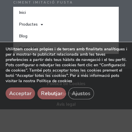
CIMENT IMITACIÓ FUSTA
Inici
Productes
Blog
Contacte
Utilitzem cookies pròpies i de tercers amb finalitats analítiques i
per a mostrar-te publicitat relacionada amb les teves
preferències a partir dels teus hàbits de navegació i el teu perfil.
Pots configurar o rebutjar les cookies fent clic en “Configuració
de cookies”. També pots acceptar totes les cookies prement el
Fet per MVP POSICIONAMIENTO WEB
botó “Acceptar totes les cookies”. Per a més informació pots
visitar la nostra Política de cookies
Política de Cookies
Acceptar
Rebutjar
Ajustos
Política de Privacitat
Avís legal