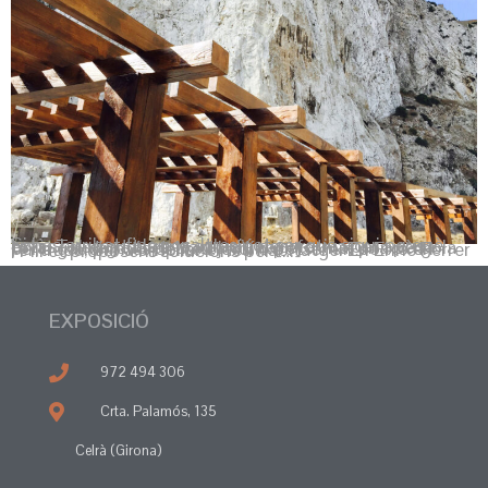
Si has arribat fins nosaltres pot ser que sigui perquè estàs buscant alguna solució decorativa per a casa teva. Tal vegada es tracta d’una reforma, una pèrgola per a gaudir més del teu jardí o potser un porxo en l’entrada, per a ampliar el teu habitatge. En Enric Ferrer i Fill et proposem solucions per […]
EXPOSICIÓ
972 494 306
Crta. Palamós, 135
Celrà (Girona)