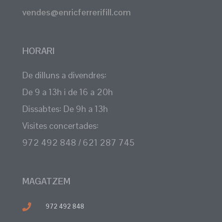
vendes@enricferrerifill.com
HORARI
De dilluns a divendres:
De 9 a 13h i de 16 a 20h
Dissabtes: De 9h a 13h
Visites concertades:
972 492 848 / 621 287 745
MAGATZEM
972 492 848